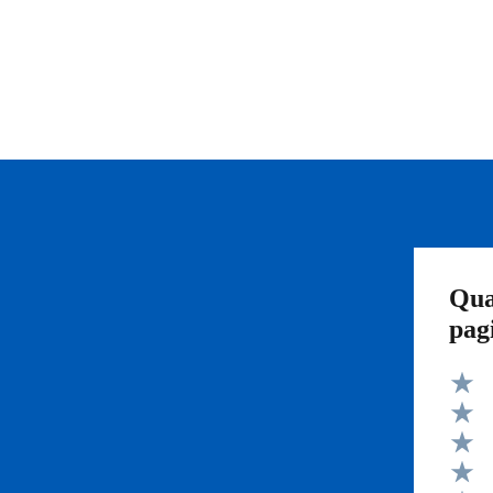
Qua
pag
Valut
Valut
Valut