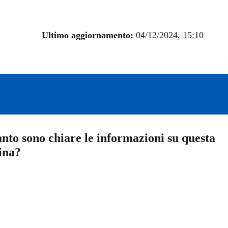
Ultimo aggiornamento:
04/12/2024, 15:10
nto sono chiare le informazioni su questa
ina?
a 5 stelle su 5
a 4 stelle su 5
a 3 stelle su 5