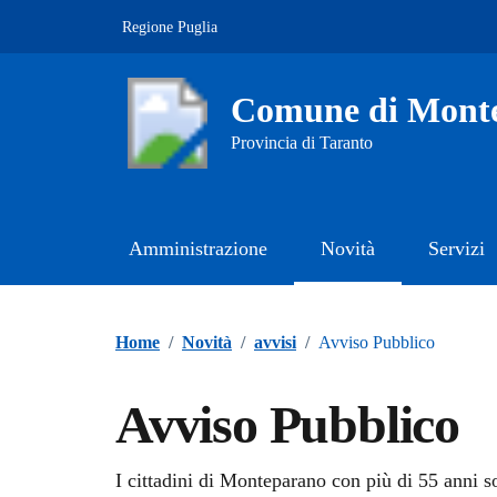
Vai ai contenuti
Vai al footer
Regione Puglia
Comune di Mont
Provincia di Taranto
Amministrazione
Novità
Servizi
Contenuti in evidenza
Home
/
Novità
/
avvisi
/
Avviso Pubblico
Avviso Pubblico
Dettagli della notizi
I cittadini di Monteparano con più di 55 anni so