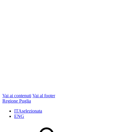
Vai ai contenuti
Vai al footer
Regione Puglia
ITA
selezionata
ENG