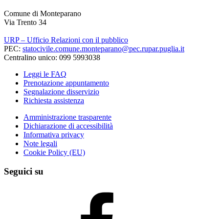
Comune di Monteparano
Via Trento 34
URP – Ufficio Relazioni con il pubblico
PEC:
statocivile.comune.monteparano@pec.rupar.puglia.it
Centralino unico: 099 5993038
Leggi le FAQ
Prenotazione appuntamento
Segnalazione disservizio
Richiesta assistenza
Amministrazione trasparente
Dichiarazione di accessibilità
Informativa privacy
Note legali
Cookie Policy (EU)
Seguici su