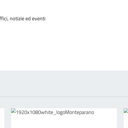
'argomento
ici, notizie ed eventi