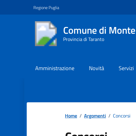
Vai ai contenuti
Vai al footer
Regione Puglia
Comune di Monte
Provincia di Taranto
Amministrazione
Novità
Servizi
Contenuti in evidenza
Home
/
Argomenti
/
Concorsi