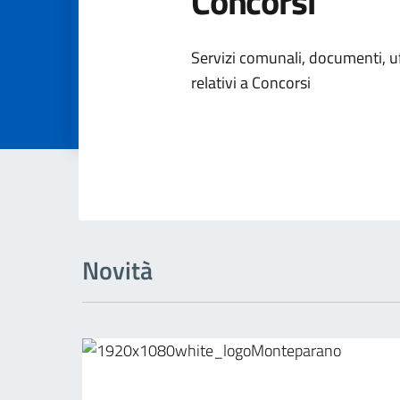
Concorsi
Dettagli dell
Servizi comunali, documenti, uff
relativi a Concorsi
Novità