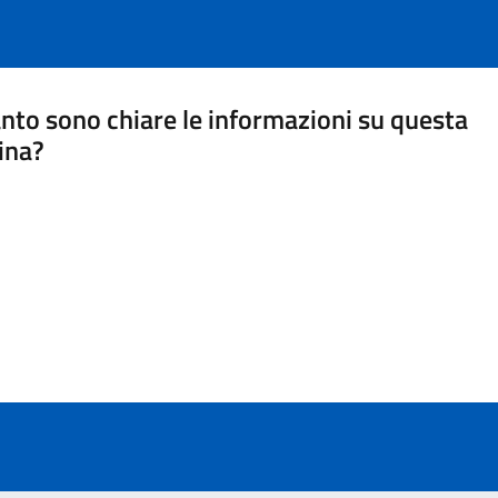
nto sono chiare le informazioni su questa
ina?
a 5 stelle su 5
a 4 stelle su 5
a 3 stelle su 5
a 2 stelle su 5
a 1 stelle su 5