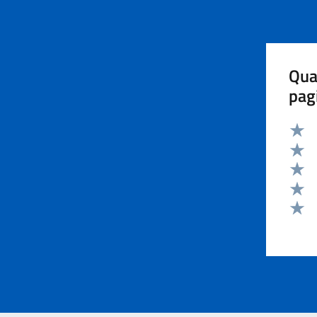
Qua
pag
Valut
Valut
Valut
Valut
Valut