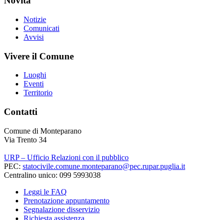
Novità
Notizie
Comunicati
Avvisi
Vivere il Comune
Luoghi
Eventi
Territorio
Contatti
Comune di Monteparano
Via Trento 34
URP – Ufficio Relazioni con il pubblico
PEC:
statocivile.comune.monteparano@pec.rupar.puglia.it
Centralino unico: 099 5993038
Leggi le FAQ
Prenotazione appuntamento
Segnalazione disservizio
Richiesta assistenza