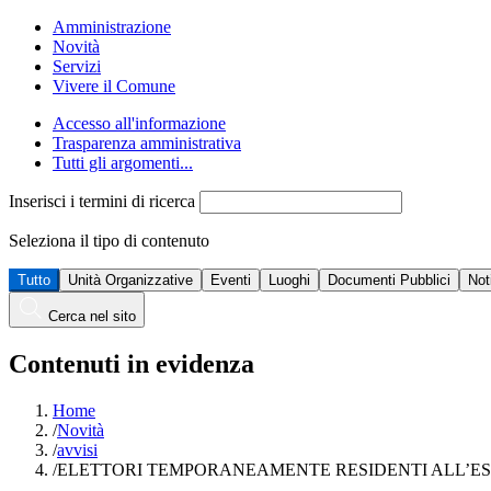
Amministrazione
Novità
Servizi
Vivere il Comune
Accesso all'informazione
Trasparenza amministrativa
Tutti gli argomenti...
Inserisci i termini di ricerca
Seleziona il tipo di contenuto
Tutto
Unità Organizzative
Eventi
Luoghi
Documenti Pubblici
Not
Cerca nel sito
Contenuti in evidenza
Home
/
Novità
/
avvisi
/
ELETTORI TEMPORANEAMENTE RESIDENTI ALL’E