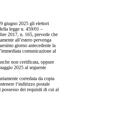
9 giugno 2025 gli elettori
della legge n. 459/01 –
embre 2017, n. 165, prevede che
neamente all’estero pervenga
taduesimo giorno antecedente la
r l’immediata comunicazione al
anche non certificata, oppure
7 maggio 2025 al seguente
sariamente corredata da copia
ntenere l‘indirizzo postale
l possesso dei requisiti di cui al