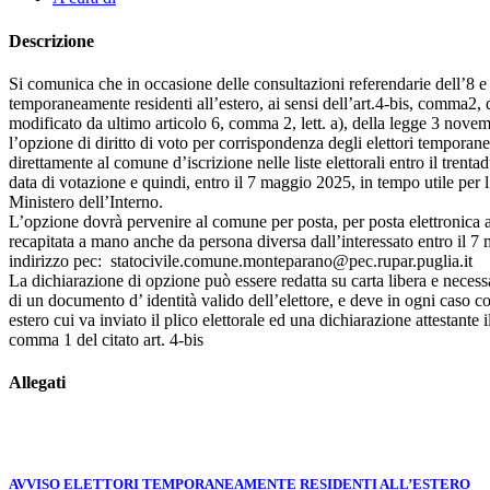
Descrizione
Si comunica che in occasione delle consultazioni referendarie dell’8 e 
temporaneamente residenti all’estero, ai sensi dell’art.4-bis, comma2, 
modificato da ultimo articolo 6, comma 2, lett. a), della legge 3 nov
l’opzione di diritto di voto per corrispondenza degli elettori tempora
direttamente al comune d’iscrizione nelle liste elettorali entro il tren
data di votazione e quindi, entro il 7 maggio 2025, in tempo utile pe
Ministero dell’Interno.
L’opzione dovrà pervenire al comune per posta, per posta elettronica 
recapitata a mano anche da persona diversa dall’interessato entro il 
indirizzo pec: statocivile.comune.monteparano@pec.rupar.puglia.it
La dichiarazione di opzione può essere redatta su carta libera e neces
di un documento d’ identità valido dell’elettore, e deve in ogni caso co
estero cui va inviato il plico elettorale ed una dichiarazione attestante i
comma 1 del citato art. 4-bis
Allegati
AVVISO ELETTORI TEMPORANEAMENTE RESIDENTI ALL’ESTERO