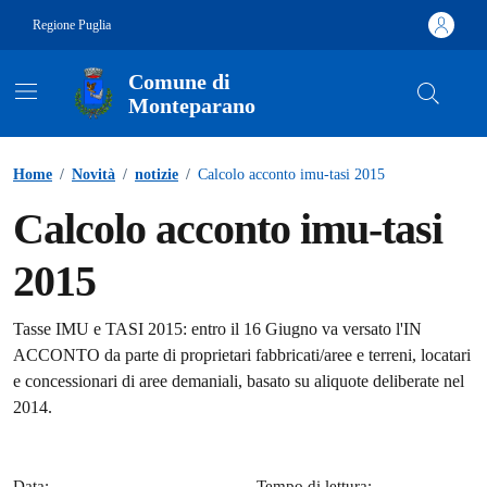
Vai ai contenuti
Vai al footer
Regione Puglia
Comune di
Monteparano
Contenuti in evidenza
Home
/
Novità
/
notizie
/
Calcolo acconto imu-tasi 2015
Calcolo acconto imu-tasi
2015
Dettagli della notizia
Tasse IMU e TASI 2015: entro il 16 Giugno va versato l'IN
ACCONTO da parte di proprietari fabbricati/aree e terreni, locatari
e concessionari di aree demaniali, basato su aliquote deliberate nel
2014.
Data:
Tempo di lettura: