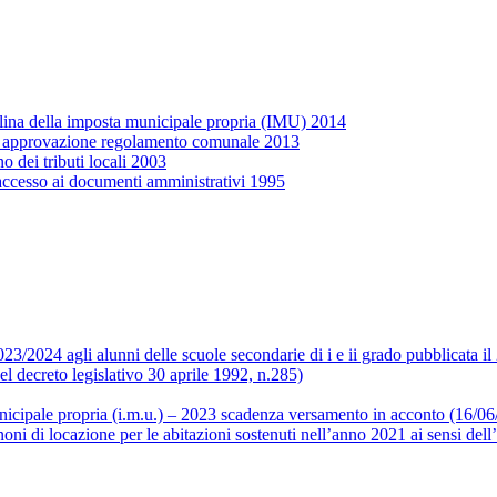
plina della imposta municipale propria (IMU) 2014
S). approvazione regolamento comunale 2013
dei tributi locali 2003
 accesso ai documenti amministrativi 1995
 2023/2024 agli alunni delle scuole secondarie di i e ii grado pubblicata i
l decreto legislativo 30 aprile 1992, n.285)
icipale propria (i.m.u.) – 2023 scadenza versamento in acconto (16/06
oni di locazione per le abitazioni sostenuti nell’anno 2021 ai sensi dell