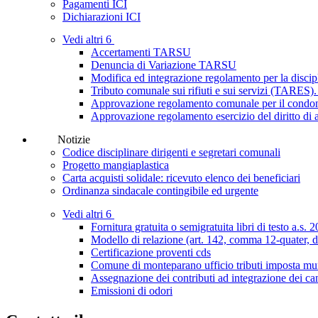
Pagamenti ICI
Dichiarazioni ICI
Vedi altri 6
Accertamenti TARSU
Denuncia di Variazione TARSU
Modifica ed integrazione regolamento per la disci
Tributo comunale sui rifiuti e sui servizi (TARE
Approvazione regolamento comunale per il condono 
Approvazione regolamento esercizio del diritto di
Notizie
Codice disciplinare dirigenti e segretari comunali
Progetto mangiaplastica
Carta acquisti solidale: ricevuto elenco dei beneficiari
Ordinanza sindacale contingibile ed urgente
Vedi altri 6
Fornitura gratuita o semigratuita libri di testo a.s.
Modello di relazione (art. 142, comma 12-quater, de
Certificazione proventi cds
Comune di monteparano ufficio tributi imposta mun
Assegnazione dei contributi ad integrazione dei can
Emissioni di odori