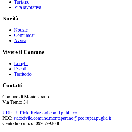
Turismo
Vita lavorativa
Novità
Notizie
Comunicati
Avvisi
Vivere il Comune
Luoghi
Eventi
Territorio
Contatti
Comune di Monteparano
Via Trento 34
URP – Ufficio Relazioni con il pubblico
PEC:
statocivile.comune.monteparano@pec.rupar.puglia.it
Centralino unico: 099 5993038